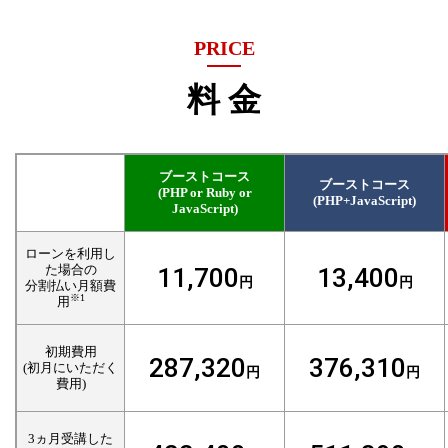
PRICE
料 金
ブーストコース
ブーストコース
(PHP or Ruby or
(PHP+JavaScript)
JavaScript)
ローンを利用し
た場合の
11,700
13,400
円
円
分割払い月額費
※1
用
初期費用
287,320
376,310
(初月にいただく
円
円
費用)
3ヵ月受講した