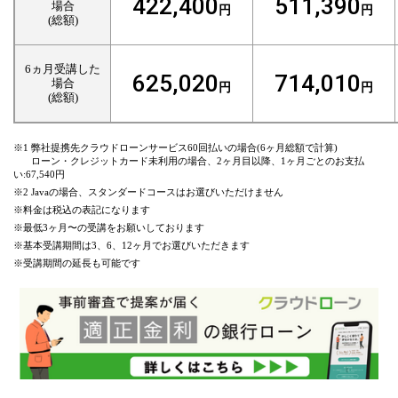
422,400
511,390
場合
円
円
(総額)
6ヵ月受講した
625,020
714,010
場合
円
円
(総額)
※1 弊社提携先クラウドローンサービス60回払いの場合(6ヶ月総額で計算)
ローン・クレジットカード未利用の場合、2ヶ月目以降、1ヶ月ごとのお支払
い:67,540円
※2 Javaの場合、スタンダードコースはお選びいただけません
※料金は税込の表記になります
※最低3ヶ月〜の受講をお願いしております
※基本受講期間は3、6、12ヶ月でお選びいただきます
※受講期間の延長も可能です