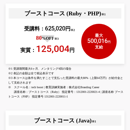
ブーストコース (Ruby・PHP)
※1
625,020
受講料：
円
※2
最大
80
%OFF
※3
500,016
円
125,004
支給
実質：
円
※1 受講期間最大6ヶ月、メンタリング4回の場合
※2 表記の金額は全て税込表示です
※3 本コースは条件を満たすことで支払った受講料の最大80%（上限64万円）が給付金と
して支給されます
※ スクール名：tech boost | 教育訓練実施者：株式会社Branding Career
講座名称：ブーストコース（Ruby） 指定番号：1312001-2220021-4 | 講座名称 ブース
トコース（PHP） 指定番号 1312001-2220011-1
ブーストコース (Java)
※1