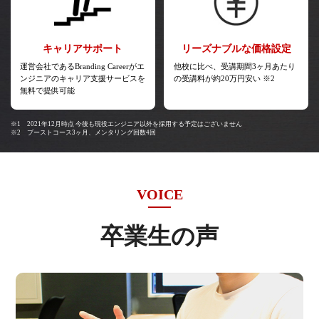
キャリアサポート
リーズナブルな
価格設定
運営会社であるBranding Careerがエ
他校に比べ、受講期間3ヶ月あたり
ンジニアのキャリア支援サービスを
の受講料が約20万円安い ※2
無料で提供可能
※1 2021年12月時点 今後も現役エンジニア以外を採用する予定はございません
※2 ブーストコース3ヶ月、メンタリング回数4回
VOICE
卒業生の声