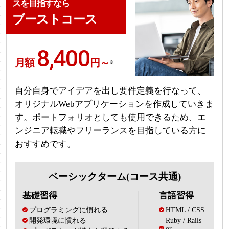
スを目指すなら
ブーストコース
8,400
月額
円～
※
自分自身でアイデアを出し要件定義を行なって、
オリジナルWebアプリケーションを作成していきま
す。ポートフォリオとしても使用できるため、エ
ンジニア転職やフリーランスを目指している方に
おすすめです。
ベーシックターム(コース共通)
基礎習得
言語習得
プログラミングに慣れる
HTML / CSS
開発環境に慣れる
Ruby / Rails
or