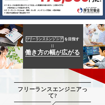
を目指す
働き方
幅
広がる
の
が
フリーランスエンジニアっ
て?