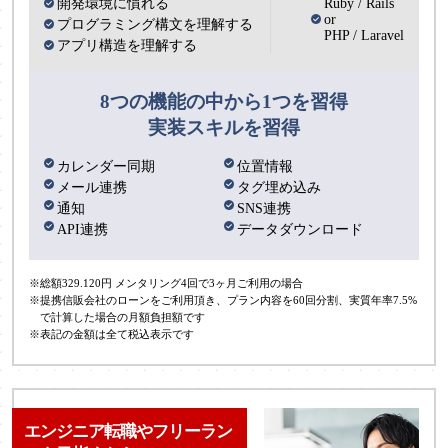
開発環境に慣れる
Ruby / Rails
or
プログラミング構文を理解する
PHP / Laravel
アプリ構造を理解する
8つの機能の中から1つを習得
実装スキルを習得
カレンダー同期
位置情報
メール連携
タグ埋め込み
通知
SNS連携
API連携
データダウンロード
※総額329.120円 メンタリング4回で3ヶ月ご利用の場合
※提携信販会社のローンをご利用頂き、プラン内容を60回分割、実質年率7.5%
で計算した場合の月額負担額です
※表記の金額は全て税込表示です
エンジニア転職やフリーラン