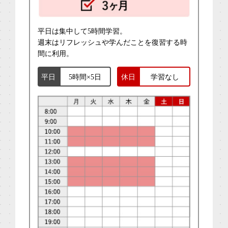
平日は集中して5時間学習。
週末はリフレッシュや学んだことを復習する時
間に利用。
平日
5時間×5日
休日
学習なし