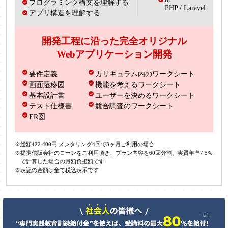
プログラミング構文を理解する
PHP / Laravel
アプリ構造を理解する
開発工程に沿った完全オリジナル
Webアプリケーション開発
要件定義
カリキュラム内のワークシート
画面遷移図
機能を考えるワークシート
基本設計書
ユーザーを決めるワークシート
テスト仕様書
競合調査のワークシート
ER図
※総額422.400円 メンタリング4回で3ヶ月ご利用の場合
※提携信販会社のローンをご利用頂き、プラン内容を60回分割、実質年率7.5%
で計算した場合の月額負担額です
※表記の金額は全て税込表示です